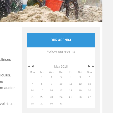
OUR AGENDA
Follow our events
ltrices
May 2018
Mon
Tue
Wed
Thu
Fri
Sat
Sun
iculus.
1
2
3
4
5
6
eu
7
8
9
10
11
12
13
am auctor
14
15
16
17
18
19
20
21
22
23
24
25
26
27
el risus.
28
29
30
31