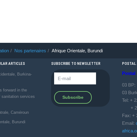
ation
Nos partenaires
Afrique Orientale, Burundi
LAR ARTICLES
SUBSCRIBE TO NEWSLETTER
POSTAL
Postal
identale, Burkina-
03 BP:
forward in the
03 Bur
f sanitation services
Tel: + 
+ 226
ntrale, Caméroun
Fax: + 
entale, Burundi
Email:
africa.o