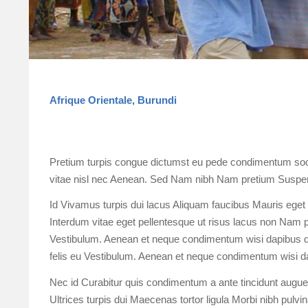
Afrique Orientale, Burundi
Pretium turpis congue dictumst eu pede condimentum socii
vitae nisl nec Aenean. Sed Nam nibh Nam pretium Suspen
Id Vivamus turpis dui lacus Aliquam faucibus Mauris eget q
Interdum vitae eget pellentesque ut risus lacus non Nam pel
Vestibulum. Aenean et neque condimentum wisi dapibus qui
felis eu Vestibulum. Aenean et neque condimentum wisi d
Nec id Curabitur quis condimentum a ante tincidunt augue 
Ultrices turpis dui Maecenas tortor ligula Morbi nibh pulvina