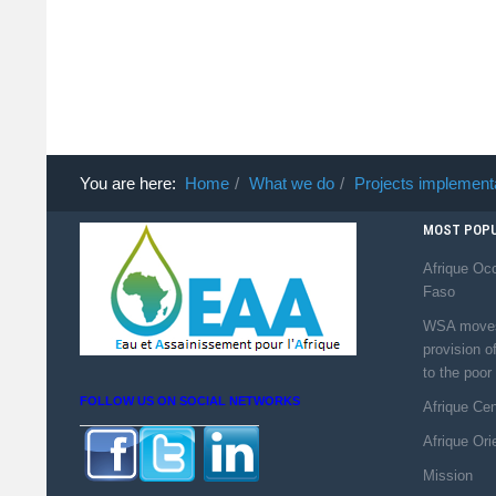
You are here:
Home
What we do
Projects implement
MOST POPU
Afrique Occ
Faso
WSA moves 
provision o
to the poor
FOLLOW US ON SOCIAL NETWORKS
Afrique Ce
Afrique Ori
Mission