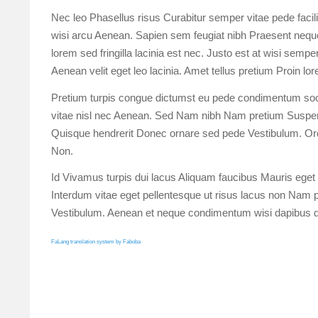
Nec leo Phasellus risus Curabitur semper vitae pede facil
wisi arcu Aenean. Sapien sem feugiat nibh Praesent neque
lorem sed fringilla lacinia est nec. Justo est at wisi sem
Aenean velit eget leo lacinia. Amet tellus pretium Proin l
Pretium turpis congue dictumst eu pede condimentum socii
vitae nisl nec Aenean. Sed Nam nibh Nam pretium Suspen
Quisque hendrerit Donec ornare sed pede Vestibulum. Orc
Non.
Id Vivamus turpis dui lacus Aliquam faucibus Mauris eget q
Interdum vitae eget pellentesque ut risus lacus non Nam pel
Vestibulum. Aenean et neque condimentum wisi dapibus q
FaLang translation system by Faboba