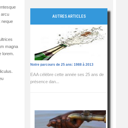
lentesque
 arcu
AUTRES ARTICLES
it neque
ltrices
quam magna
e lorem.
Notre parcours de 25 ans: 1988 à 2013
iculus.
EAA célèbre cette année ses 25 ans de
eu
présence dan...