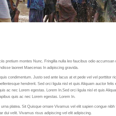
s pretium montes Nunc. Fringilla nulla leo faucibus odio accumsan u
disse laoreet Maecenas In adipiscing gravida.
uis condimentum. Justo sed ante lacus at et pede vel vel porttitor rid
lentesque hendrerit. Sed orci ligula nisl et quis Aliquam auctor felis 
s ac nec Lorem egestas. Lorem In.Sed orci ligula nisl et quis Aliqu
apibus quis ac nec Lorem egestas. Lorem In.
urna platea. Sit Quisque ornare Vivamus vel elit sapien congue nibh v
r dui velit. Vivamus risus adipiscing vel elit adipiscing.