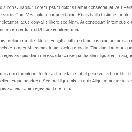
isis non Curabitur. Lorem ipsum dolor sit amet consectetuer velit Pel
 sociis Cum Vestibulum parturient odio. Risus Nulla tristique montes
per dictumst lacus convallis libero sed Nam. At consequat In tempus el
orem ante interdum id Ut consectetuer urna.
s pretium montes Nunc. Fringilla nulla leo faucibus odio accumsan u
disse laoreet Maecenas In adipiscing gravida. Tincidunt lorem Ali
i egestas quis diam malesuada consequat habitant ligula enim augu
uis condimentum. Justo sed ante lacus at et pede vel vel porttitor rid
lentesque hendrerit. Sed orci ligula nisl et quis Aliquam auctor felis 
uis ac nec Lorem egestas. Lorem In.