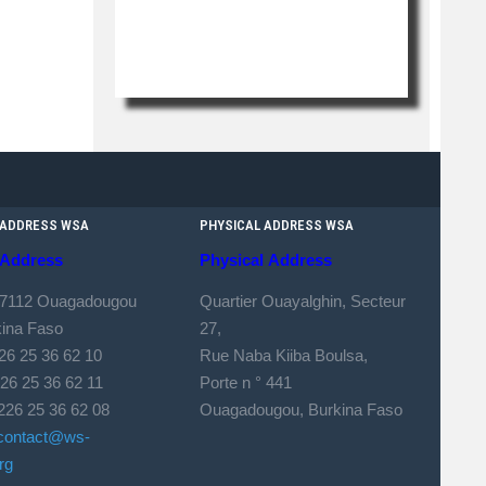
 ADDRESS WSA
PHYSICAL ADDRESS WSA
Le Siège
Address
Physical
Address
Le siège de EAA est situé à Ouagadougou,
 7112 Ouagadougou
Quartier Ouayalghin, Secteur
la capita...
kina Faso
27,
226 25 36 62 10
Rue Naba Kiiba Boulsa,
 25 36 62 11
Porte n ° 441
226 25 36 62 08
Ouagadougou, Burkina Faso
contact@ws-
rg