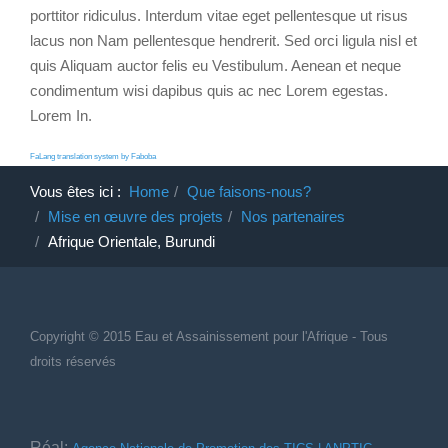
porttitor ridiculus. Interdum vitae eget pellentesque ut risus
lacus non Nam pellentesque hendrerit. Sed orci ligula nisl et
quis Aliquam auctor felis eu Vestibulum. Aenean et neque
condimentum wisi dapibus quis ac nec Lorem egestas.
Lorem In.
FaLang translation system by Faboba
Vous êtes ici :
Home
Que faisons-nous?
Mise en œuvre des projets
Nos partenaires
Afrique Orientale, Burundi
Copyright © 2015 Eau et Assainissement
pour
l'Afrique - Tous
droits réservés
Réal: