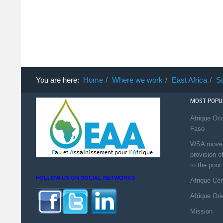
You are here:
Home
Where we work
East Africa
S
MOST POPUL
Afrique Occ
Faso
WSA moves 
provision o
to the poor
FOLLOW US ON SOCIAL NETWORKS
Afrique Ce
Afrique Ori
Mission