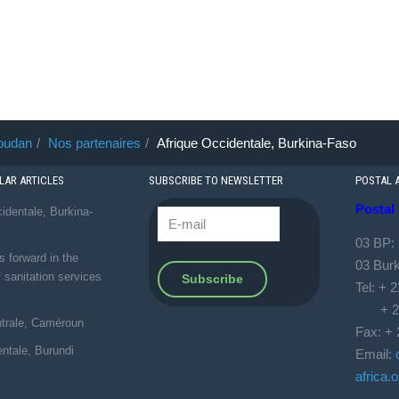
oudan
Nos partenaires
Afrique Occidentale, Burkina-Faso
AR ARTICLES
SUBSCRIBE TO NEWSLETTER
POSTAL 
Postal
identale, Burkina-
03 BP:
forward in the
03 Bur
f sanitation services
Tel: + 
+ 226
ntrale, Caméroun
Fax: + 
entale, Burundi
Email:
africa.o