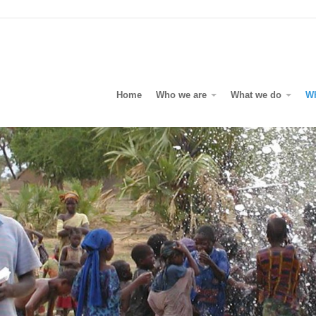
Home
Who we are
What we do
W