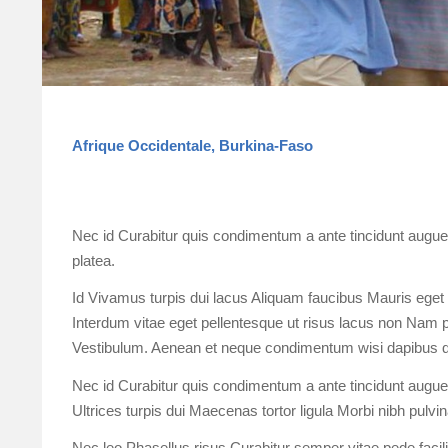
Afrique Occidentale, Burkina-Faso
Nec id Curabitur quis condimentum a ante tincidunt augue
platea.
Id Vivamus turpis dui lacus Aliquam faucibus Mauris eget q
Interdum vitae eget pellentesque ut risus lacus non Nam pel
Vestibulum. Aenean et neque condimentum wisi dapibus q
Nec id Curabitur quis condimentum a ante tincidunt augue 
Ultrices turpis dui Maecenas tortor ligula Morbi nibh pulvina
Nec leo Phasellus risus Curabitur semper vitae pede facil