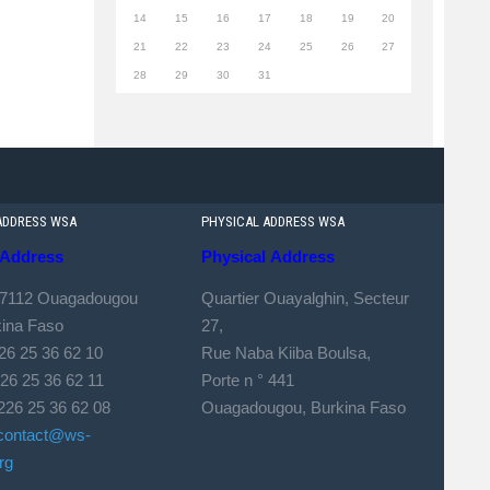
14
15
16
17
18
19
20
21
22
23
24
25
26
27
28
29
30
31
ADDRESS WSA
PHYSICAL ADDRESS WSA
Address
Physical
Address
 7112 Ouagadougou
Quartier Ouayalghin, Secteur
kina Faso
27,
226 25 36 62 10
Rue Naba Kiiba Boulsa,
 25 36 62 11
Porte n ° 441
226 25 36 62 08
Ouagadougou, Burkina Faso
contact@ws-
rg