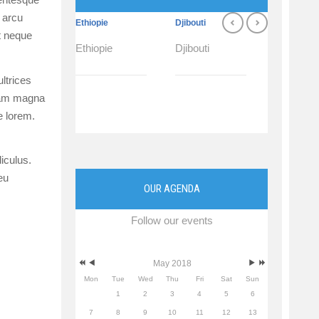
 arcu
Ethiopie
Djibouti
Burundi
it neque
Ethiopie
Djibouti
Burundi
ltrices
quam magna
e lorem.
iculus.
eu
OUR AGENDA
Follow our events
May 2018
Mon
Tue
Wed
Thu
Fri
Sat
Sun
1
2
3
4
5
6
7
8
9
10
11
12
13