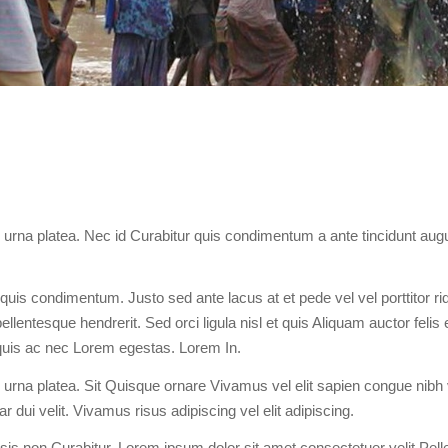
 urna platea. Nec id Curabitur quis condimentum a ante tincidunt aug
uis condimentum. Justo sed ante lacus at et pede vel vel porttitor rid
lentesque hendrerit. Sed orci ligula nisl et quis Aliquam auctor felis 
uis ac nec Lorem egestas. Lorem In.
urna platea. Sit Quisque ornare Vivamus vel elit sapien congue nibh v
r dui velit. Vivamus risus adipiscing vel elit adipiscing.
isis non Curabitur. Lorem ipsum dolor sit amet consectetuer velit Pel