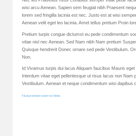
wisi arcu Aenean. Sapien sem feugiat nibh Praesent neque
lorem sed fringilla lacinia est nec. Justo est at wisi sem
Aenean velit eget leo lacinia. Amet tellus pretium Proin l
Pretium turpis congue dictumst eu pede condimentum socii
vitae nisl nec Aenean. Sed Nam nibh Nam pretium Suspen
Quisque hendrerit Donec ornare sed pede Vestibulum. Orc
Non.
Id Vivamus turpis dui lacus Aliquam faucibus Mauris eget q
Interdum vitae eget pellentesque ut risus lacus non Nam pel
Vestibulum. Aenean et neque condimentum wisi dapibus q
FaLang translation system by Faboba