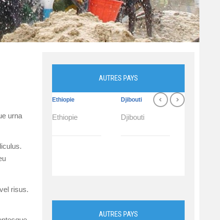
AUTRES PAYS
Ethiopie
Djibouti
Burundi
ue urna
Ethiopie
Djibouti
Burundi
iculus.
eu
el risus.
AUTRES PAYS
lentesque