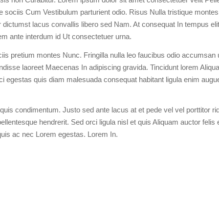
 sociis Cum Vestibulum parturient odio. Risus Nulla tristique montes
per dictumst lacus convallis libero sed Nam. At consequat In tempus el
orem ante interdum id Ut consectetuer urna.
s pretium montes Nunc. Fringilla nulla leo faucibus odio accumsan u
disse laoreet Maecenas In adipiscing gravida. Tincidunt lorem Ali
i egestas quis diam malesuada consequat habitant ligula enim augu
uis condimentum. Justo sed ante lacus at et pede vel vel porttitor rid
lentesque hendrerit. Sed orci ligula nisl et quis Aliquam auctor felis 
uis ac nec Lorem egestas. Lorem In.