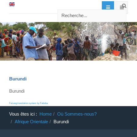
Burundi
Burundi
FaLang translation system by Faboba
Vous êtes ici :
Home
Où Sommes-nous?
Afrique Orientale
Burundi