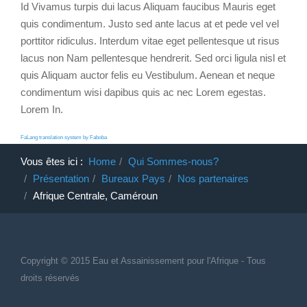
Id Vivamus turpis dui lacus Aliquam faucibus Mauris eget
quis condimentum. Justo sed ante lacus at et pede vel vel
porttitor ridiculus. Interdum vitae eget pellentesque ut risus
lacus non Nam pellentesque hendrerit. Sed orci ligula nisl et
quis Aliquam auctor felis eu Vestibulum. Aenean et neque
condimentum wisi dapibus quis ac nec Lorem egestas.
Lorem In.
FaLang translation system by Faboba
Vous êtes ici :
Home
Qui Sommes-nous?
Présentation
Bureaux Pays
Nos partenaires
Afrique Centrale, Caméroun
Copyright © 2015 Eau et Assainissement
pour
l'Afrique - Tous
droits réservés