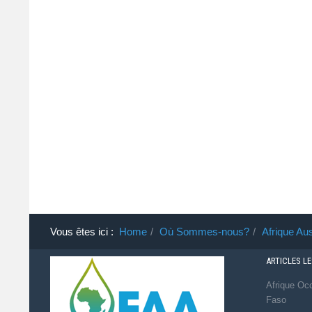
Vous êtes ici :
Home
Où Sommes-nous?
Afrique Aus
ARTICLES L
Afrique Occ
Faso