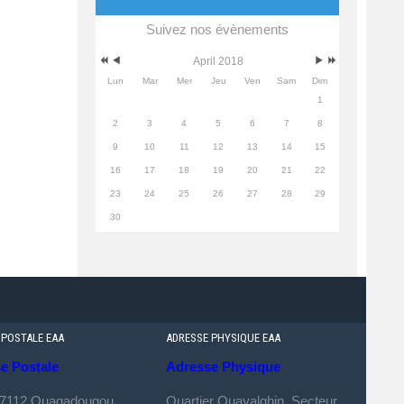
Suivez nos évènements
April 2018
Lun
Mar
Mer
Jeu
Ven
Sam
Dim
1
2
3
4
5
6
7
8
9
10
11
12
13
14
15
16
17
18
19
20
21
22
23
24
25
26
27
28
29
30
 POSTALE EAA
ADRESSE PHYSIQUE EAA
e Postale
Adresse Physique
 7112 Ouagadougou
Quartier Ouayalghin, Secteur