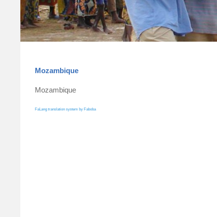
Mozambique
Mozambique
FaLang translation system by Faboba