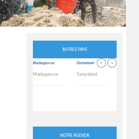
AUTRES PAYS
Madagascar
Zimbabwé
Swaziland
Madagascar
Swaziland
Swazilan
NOTRE AGENDA