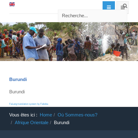
Burundi
Burundi
FaLang translation system by Faboba
Vous êtes ici :
Home
Où Sommes-nous?
Afrique Orientale
Burundi