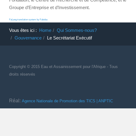
Groupe d’Entreprise et d’Investissement.
FaLang translation system by Faboba
Vous êtes ici :
Home
Qui Sommes-nous?
Gouvernance
Le Secrétariat Exécutif
Copyright © 2015 Eau et Assainissement
pour
l'Afrique - Tous
droits réservés
Réal:
Agence Nationale de Promotion des TICS | ANPTIC