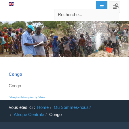
Congo
Congo
FaLang translation system by Faboba
Vous êtes ici :
Home
Où Sommes-nous?
Afrique Centrale
Congo