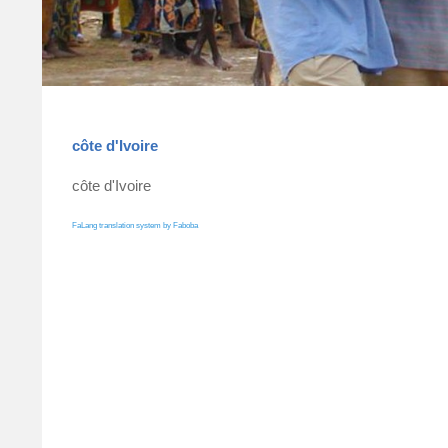
côte d'Ivoire
côte d'Ivoire
FaLang translation system by Faboba