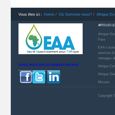
Vous êtes ici :
Home
Où Sommes-nous?
Afrique Oc
ARTICLES L
Afrique Occ
Faso
EAA s’activ
services d
ménages dé
SUIVEZ-NOUS SUR LES RESEAUX SOCIAUX
Afrique Ce
Afrique Ori
Mission
Copyright 