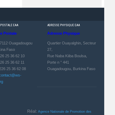
 POSTALE EAA
ADRESSE PHYSIQUE EAA
e Postale
Adresse Physique
 7112 Ouagadougou
Quartier Ouayalghin, Secteur
kina Faso
27,
226 25 36 62 10
Rue Naba Kiiba Boulsa,
 25 36 62 11
Porte n ° 441
226 25 36 62 08
Ouagadougou, Burkina Faso
contact@ws-
rg
Réal:
Agence Nationale de Promotion des