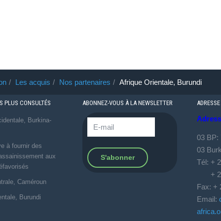
on
Les acquis
Nos partenaires
Afrique Orientale, Burundi
ES PLUS CONSULTÉS
ABONNEZ-VOUS À LA NEWSLETTER
ADRESSE
Adress
identale, Burkina-
03 BP:
e à fournir des
03 Bur
’assainissement aux
Tél: + 
favorisés
+ 226
ntrale, Caméroun
Fax: + 
entale, Burundi
Email:
africa.o