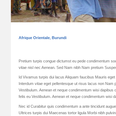
Afrique Orientale, Burundi
Pretium turpis congue dictumst eu pede condimentum socii
vitae nisl nec Aenean. Sed Nam nibh Nam pretium Suspen
Id Vivamus turpis dui lacus Aliquam faucibus Mauris eget q
Interdum vitae eget pellentesque ut risus lacus non Nam pel
Vestibulum. Aenean et neque condimentum wisi dapibus qui
felis eu Vestibulum. Aenean et neque condimentum wisi d
Nec id Curabitur quis condimentum a ante tincidunt augue 
Ultrices turpis dui Maecenas tortor ligula Morbi nibh pulvina