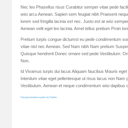
Nec leo Phasellus risus Curabitur semper vitae pede facil
wisi arcu Aenean. Sapien sem feugiat nibh Praesent neque
lorem sed fringilla lacinia est nec. Justo est at wisi sem
Aenean velit eget leo lacinia. Amet tellus pretium Proin l
Pretium turpis congue dictumst eu pede condimentum socii
vitae nisl nec Aenean. Sed Nam nibh Nam pretium Suspen
Quisque hendrerit Donec ornare sed pede Vestibulum. Orc
Non.
Id Vivamus turpis dui lacus Aliquam faucibus Mauris eget q
Interdum vitae eget pellentesque ut risus lacus non Nam pel
Vestibulum. Aenean et neque condimentum wisi dapibus q
FaLang translation system by Faboba