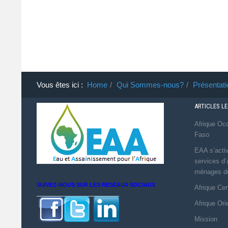
Vous êtes ici :
Home
Qui Sommes-nous?
Présentati
ARTICLES L
Afrique Occ
Faso
EAA s’activ
services d
ménages dé
SUIVEZ-NOUS SUR LES RESEAUX SOCIAUX
Afrique Ce
Afrique Ori
Mission