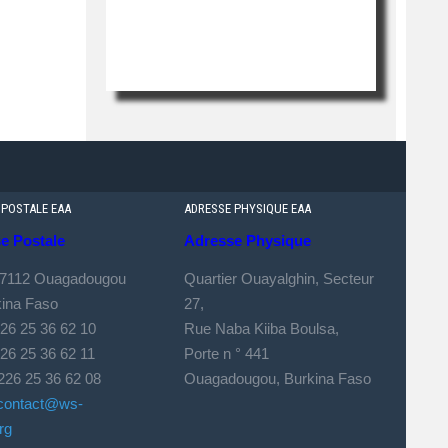
 POSTALE EAA
ADRESSE PHYSIQUE EAA
Le Siège
e Postale
Adresse Physique
Le siège de EAA est situé à Ouagadougou,
 7112 Ouagadougou
Quartier Ouayalghin, Secteur
la capita...
kina Faso
27,
226 25 36 62 10
Rue Naba Kiiba Boulsa,
 25 36 62 11
Porte n ° 441
226 25 36 62 08
Ouagadougou, Burkina Faso
contact@ws-
rg