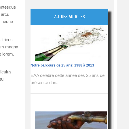
lentesque
 arcu
AUTRES ARTICLES
it neque
ltrices
quam magna
e lorem.
Notre parcours de 25 ans: 1988 à 2013
iculus.
EAA célèbre cette année ses 25 ans de
eu
présence dan...