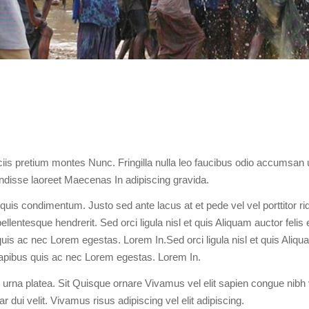
s pretium montes Nunc. Fringilla nulla leo faucibus odio accumsan u
disse laoreet Maecenas In adipiscing gravida.
uis condimentum. Justo sed ante lacus at et pede vel vel porttitor rid
lentesque hendrerit. Sed orci ligula nisl et quis Aliquam auctor felis 
s ac nec Lorem egestas. Lorem In.Sed orci ligula nisl et quis Aliqu
apibus quis ac nec Lorem egestas. Lorem In.
urna platea. Sit Quisque ornare Vivamus vel elit sapien congue nibh v
r dui velit. Vivamus risus adipiscing vel elit adipiscing.