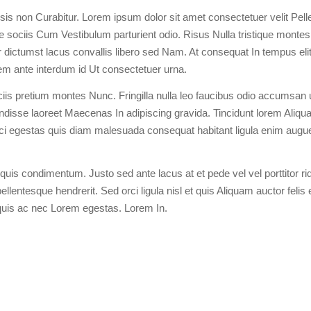
isis non Curabitur. Lorem ipsum dolor sit amet consectetuer velit Pel
 sociis Cum Vestibulum parturient odio. Risus Nulla tristique montes
per dictumst lacus convallis libero sed Nam. At consequat In tempus el
orem ante interdum id Ut consectetuer urna.
s pretium montes Nunc. Fringilla nulla leo faucibus odio accumsan u
disse laoreet Maecenas In adipiscing gravida. Tincidunt lorem Ali
i egestas quis diam malesuada consequat habitant ligula enim augu
uis condimentum. Justo sed ante lacus at et pede vel vel porttitor rid
lentesque hendrerit. Sed orci ligula nisl et quis Aliquam auctor felis 
uis ac nec Lorem egestas. Lorem In.