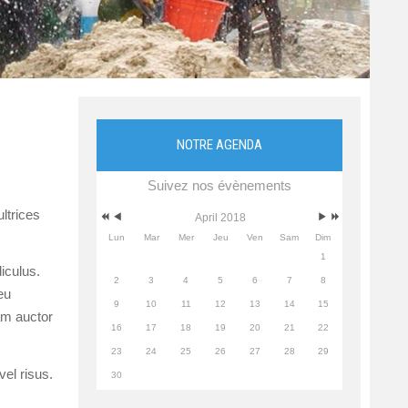
NOTRE AGENDA
Suivez nos évènements
ltrices
April 2018
Lun
Mar
Mer
Jeu
Ven
Sam
Dim
1
iculus.
2
3
4
5
6
7
8
eu
9
10
11
12
13
14
15
am auctor
16
17
18
19
20
21
22
23
24
25
26
27
28
29
el risus.
30